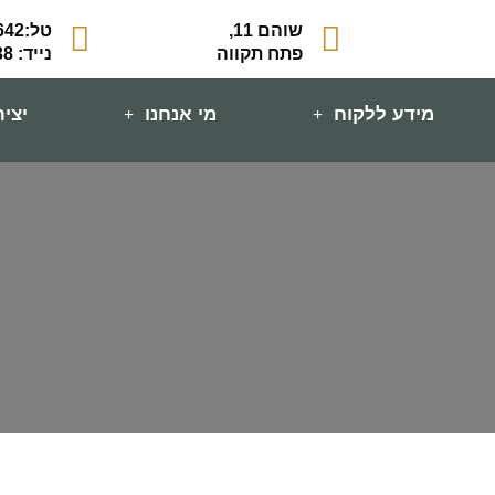
שוהם 11,
טל:039041642
פתח תקווה
נייד: 0502422538
מידע ללקוח
מי אנחנו
יצי