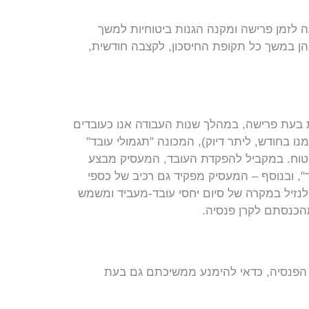
ה לזמן פרישה ומקנה הגנות ביטוחיות למשך
הן במשך כל תקופת החיסכון, לקצבה חודשית,
 בעת פרישה, במהלך שנות העבודה אנו כעובדים
ים באמצעות המעסיק חלק קטן מתוך השכר (6% ועד 7% ממנו בחודש, ליתר דיוק), המכונה "תגמולי עובד"
וח. במקביל להפקדת העובד, המעסיק מבצע
ה "תגמולי מעביד", ובנוסף – המעסיק מפקיד גם רכיב של כספי
בקרן והופך לנזיל במקרה של סיום יחסי עובד-מעביד ומשמש
מהכנסתם לקרן פנסיה.
 הפנסיה, כדאי להימנע ממשיכתם גם בעת